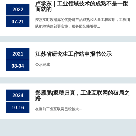
卢学东｜工业领域技术的成熟不是一蹴
而就的
2022
麦杰实时数据库的优势是产品成熟和大量工程应用，工程团
07-21
队能够快速部署实施，服务团队能够提...
江苏省研究生工作站申报书公示
2021
公示完成
08-04
郑雁鹏|返璞归真，工业互联网的破局之
2024
路
10-16
在当前工业互联网已经被大...