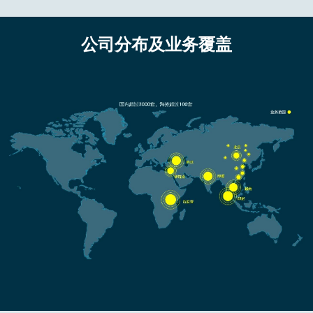
公司分布及业务覆盖